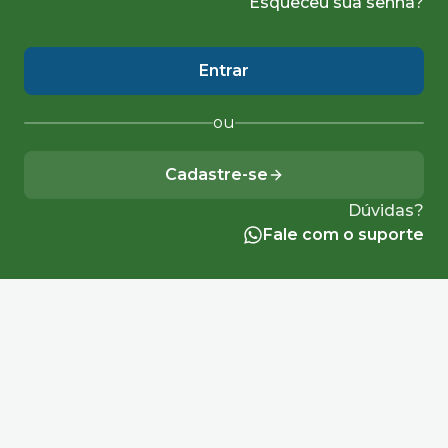
Esqueceu sua senha?
Entrar
ou
Cadastre-se
Dúvidas?
Fale com o suporte
Verificação de segurança
Confirme abaixo que você não é um robô
para continuar.